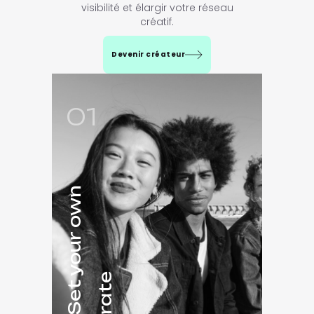
visibilité et élargir votre réseau
créatif.
Devenir créateur
01
Set your own
rate