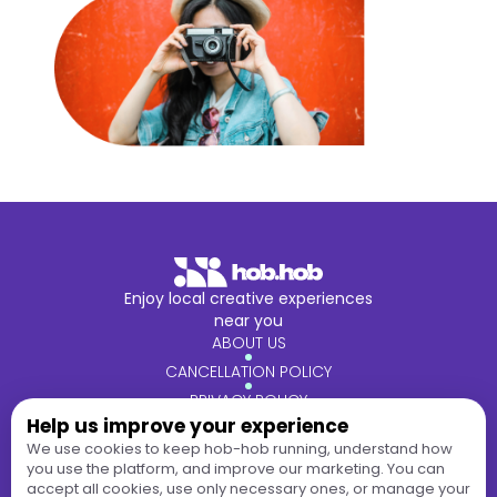
Enjoy local creative experiences
near you
ABOUT US
CANCELLATION POLICY
PRIVACY POLICY
Help us improve your experience
TERMS & CONDITIONS
We use cookies to keep hob-hob running, understand how
you use the platform, and improve our marketing. You can
Contact us
accept all cookies, use only necessary ones, or manage your
hello@hob-hob.com